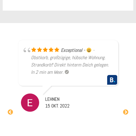
in
Exceptional
-
rn
Obstkorb, großzügige, hübsche Wohnung.
Strandkorb!! Direkt hinterm Deich gelegen.
an
In 2 min am Meer.
LEHNEN
15 OKT. 2022